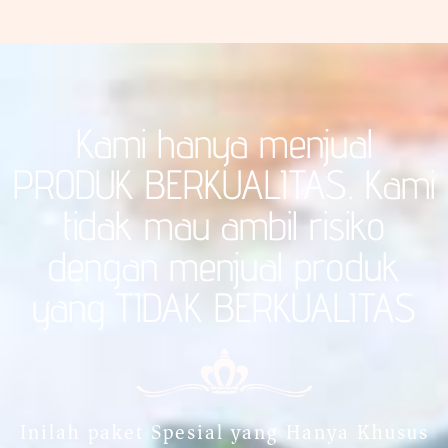
Kami hanya menjual
PRODUK BERKUALITAS. Kami
tidak mau ambil risiko
dengan menjual produk
yang TIDAK BERKUALITAS
Inilah paket Spesial yang Hanya Khusus